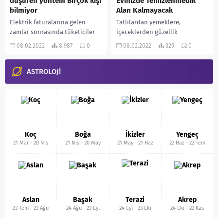
düşüren yöntem Birçok kişi
Evinizde Temizlenmedik
bilmiyor
Alan Kalmayacak
Elektrik faturalarına gelen
Tatlılardan yemeklere,
zamlar sonrasında tüketiciler
içeceklerden güzellik
tasarruf etmenin yollarını
malzemelerine kadar pek çok
08.02.2022
8.987
0
08.02.2022
329
0
aramaya başladı. Birçok yöntem
yerde karşılaşabileceğiniz
yeniden hatırlanırken
sütün kullanım alanları
uzmanlardan faturaları
ASTROLOJİ
bunlarla sınırlı değil. Süt,
düşürecek çok bilinmeyen...
kimyasal temizleyiciler yerine...
Koç
Boğa
İkizler
Yengeç
21 Mar
-
20 Nis
21 Nis
-
20 May
21 May
-
21 Haz
22 Haz
-
22 Tem
Aslan
Başak
Terazi
Akrep
23 Tem
-
23 Ağu
24 Ağu
-
23 Eyl
24 Eyl
-
23 Eki
24 Eki
-
22 Kas