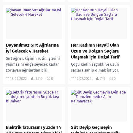
biridir ve...
birçok alanda kullanılan limon
kabuklarını temizlik yaparken...
Dayanılmaz Sırt Ağrılarına
Her Kadının Hayali Olan
İyi Gelecek 4 Hareket
Uzun ve Dolgun Saçlara
Ulaşmak için Doğal Tarif
Sırt ağrısı, kişinin rutin işlerini
yapmasını engelleyecek kadar
Çoğu kadın sağlıklı ve uzun
zorlayan ağrılardan biri.
saçlara sahip olmak istiyor.
Genellikle hareketsiz bir yaşam
Kimi zaman yüksek ısı
18.02.2022
1.519
0
16.02.2022
749
0
sürmekten veya yaygın olarak
uygulaması kimi zaman da
duruş...
kimyasal boyaların
kullanılması...
Elektrik faturasını yüzde 14
Süt Deyip Geçmeyin