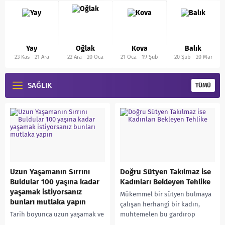
Yay
Oğlak
Kova
Balık
23 Kas
-
21 Ara
22 Ara
-
20 Oca
21 Oca
-
19 Şub
20 Şub
-
20 Mar
SAĞLIK
TÜMÜ
Uzun Yaşamanın Sırrını
Doğru Sütyen Takılmaz ise
Buldular 100 yaşına kadar
Kadınları Bekleyen Tehlike
yaşamak istiyorsanız
Mükemmel bir sütyen bulmaya
bunları mutlaka yapın
çalışan herhangi bir kadın,
Tarih boyunca uzun yaşamak ve
muhtemelen bu gardırop
genç kalmak insanlığın en
öğesinin kaç çeşit ve