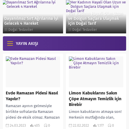
Her Kadının Hayali Olan Uzun
Dayanılmaz Sırt Ağrılarına İyi
ve Dolgun Saçlara Ulaşmak
Gelecek 4 Hareket
için Doğal Tarif
Doğal Tedaviler
Doğal Tedaviler
YAYIN AKIŞI
Evde Ramazan Pidesi Nasıl
Limon Kabuklarını Sakın
Yapılır?
Çöpe Atmayın Temizlik için
Birebir
Ramazan ayının gelmesiyle
birlikte sofralarda Ramazan
Limon kabuklarını atmaya son!
pidesi de eksik olmaz. Ramazan
Herkesin mutfağında olan,
pidesi, Türk mutfağının en
yemeklerde, salatalarda,
24.03.2023
405
0
22.02.2022
1.177
0
önemli gıda çeşitlerinden
içeceklerde, tatlılarda ve daha