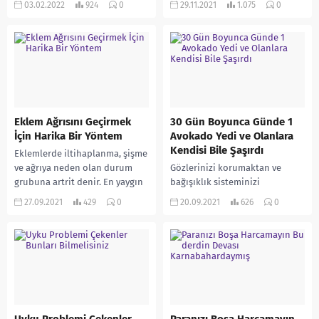
03.02.2022
924
0
29.11.2021
1.075
0
büyük takıntılarından biri oldu.
seçeneğinin olduğunu biliyor.
Gelişen bilimle birlikte uzun
Seçenek bolluğuna...
yaşamla ilgili yapılan...
Eklem Ağrısını Geçirmek
30 Gün Boyunca Günde 1
İçin Harika Bir Yöntem
Avokado Yedi ve Olanlara
Kendisi Bile Şaşırdı
Eklemlerde iltihaplanma, şişme
ve ağrıya neden olan durum
Gözlerinizi korumaktan ve
grubuna artrit denir. En yaygın
bağışıklık sisteminizi
osteoartrit olmasına rağmen
güçlendirmekten, vücudunuzu
27.09.2021
429
0
20.09.2021
626
0
100 farklı türü vardır....
kanser hücrelerine karşı
savunmaya kadar. Onları
salatada, smoothie’lerde,
soslarda veya doğrudan
ağaçtan yemeniz...