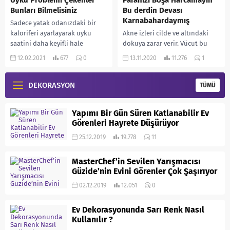
Uyku Problemi Çekenler
Paranızı Boşa Harcamayın
Bunları Bilmelisiniz
Bu derdin Devası
Karnabahardaymış
Sadece yatak odanızdaki bir
kaloriferi ayarlayarak uyku
Akne izleri cilde ve altındaki
saatini daha keyifli hale
dokuya zarar verir. Vücut bu
getirebilirsiniz. Veya
hasarı onarmaya çalışır ve
12.02.2021
677
0
13.11.2020
11.276
1
uykusuzluğunuz varsa, kendi
kolajen üretir. Vücut çok az
kendinize “Uyumayın” demeye
veya...
devam...
DEKORASYON
TÜMÜ
Yapımı Bir Gün Süren Katlanabilir Ev
Görenleri Hayrete Düşürüyor
25.12.2019
19.778
11
MasterChef’in Sevilen Yarışmacısı
Güzide’nin Evini Görenler Çok Şaşırıyor
02.12.2019
12.051
0
Ev Dekorasyonunda Sarı Renk Nasıl
Kullanılır ?