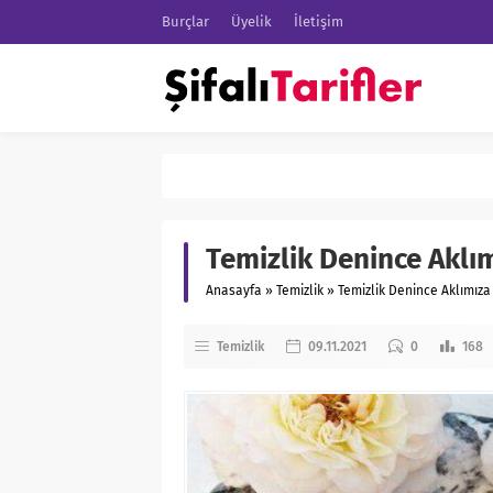
Burçlar
Üyelik
İletişim
Temizlik Denince Aklı
Anasayfa
»
Temizlik
»
Temizlik Denince Aklımız
Temizlik
09.11.2021
0
168