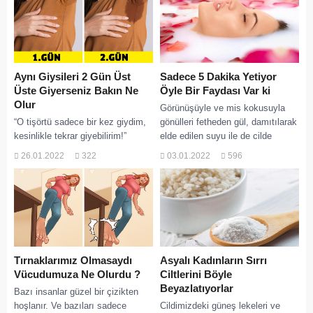
Aynı Giysileri 2 Gün Üst
Sadece 5 Dakika Yetiyor
Üste Giyerseniz Bakın Ne
Öyle Bir Faydası Var ki
Olur
Görünüşüyle ve mis kokusuyla
“O tişörtü sadece bir kez giydim,
gönülleri fetheden gül, damıtılarak
kesinlikle tekrar giyebilirim!”
elde edilen suyu ile de cilde
Çoğumuz kıyafetlerimize koklama
oldukça faydalı. Son yılların en
26.01.2022
322
03.01.2022
596
testi yapmaktan ve onları her gün
büyük...
giymekten suçluyuz....
Tırnaklarımız Olmasaydı
Asyalı Kadınların Sırrı
Vücudumuza Ne Olurdu ?
Ciltlerini Böyle
Beyazlatıyorlar
Bazı insanlar güzel bir çizikten
hoşlanır. Ve bazıları sadece
Cildimizdeki güneş lekeleri ve