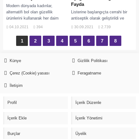
Fayda
Modern dünyada kadınlar,
alternatifi bol olan güzellik
Listerine başlangıçta cerrahi bir
ürünlerini kullanarak her daim
antiseptik olarak geliştirildi ve
bakımlı görünebiliyorlar. Ancak
yıllar içinde “her şeyi düzelten” bir
04.10.2021
394
30.09.2021
2.739
geçmiş yıllarda teknolojinin ve
şey olduğu kanıtlandı. Ayaklarınız
kozmetik bu...
size sıkıntı...
1
2
3
4
5
6
7
8
Künye
Gizlilik Politikası
Çerez (Cookie) yasası
Feragatname
İletişim
Profil
İçerik Düzenle
İçerik Ekle
İçerik Yönetimi
Burçlar
Üyelik