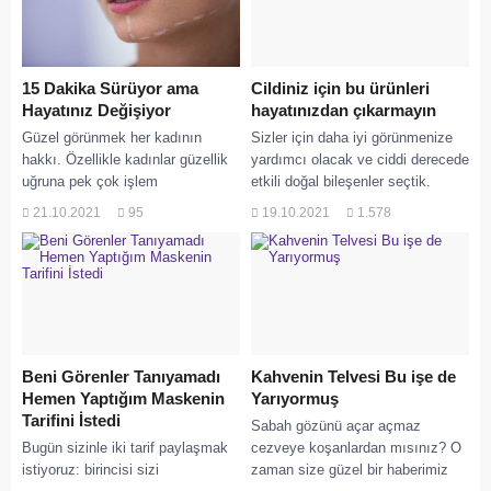
15 Dakika Sürüyor ama
Cildiniz için bu ürünleri
Hayatınız Değişiyor
hayatınızdan çıkarmayın
Güzel görünmek her kadının
Sizler için daha iyi görünmenize
hakkı. Özellikle kadınlar güzellik
yardımcı olacak ve ciddi derecede
uğruna pek çok işlem
etkili doğal bileşenler seçtik.
yaptırabiliyor. Son dönemin yeni
Bunlar cildinizi gözle görülür
21.10.2021
95
19.10.2021
1.578
trendi Jawline da bu...
şekilde gençleştirir,...
Beni Görenler Tanıyamadı
Kahvenin Telvesi Bu işe de
Hemen Yaptığım Maskenin
Yarıyormuş
Tarifini İstedi
Sabah gözünü açar açmaz
Bugün sizinle iki tarif paylaşmak
cezveye koşanlardan mısınız? O
istiyoruz: birincisi sizi
zaman size güzel bir haberimiz