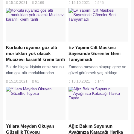
kırışıklıklardan kurtaracak, ikincisi
var! Kahve, günümüzde cilt
15.10.2021
2.169
15.10.2021
545
ise yüzdeki istenmeyen tüylerden
bakımında sıkça tercih...
kurtulmanıza yardımcı olacak.
Kombine sonuç,...
Korkulu rüyamız göz altı
Ev Yapımı Cilt Maskesi
morlukları yok olacak
Sayesinde Görenler Beni
Mucizevi karanfil kremi tarifi
Tanıyamadı
Siz de birçok kişinin ortak sorunu
Zamana meydan okuyup genç ve
olan göz altı morluklarından
güzel görünmek yaş aldıkça
şikayetçiyseniz doğru yerdesiniz.
insanlar için oldukça önemli
15.10.2021
61
13.10.2021
144
Evde kendi kendinize
olabilir. Cildinizde ergenlik çağı ile
yapabileceğiniz karanfil kremi
birlikte başlayan...
sayesinde...
Yıllara Meydan Okuyan
Ağız Bakım Suyunun
Güzellik Tüyosu
Ayağınıza Katacağı Harika