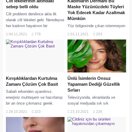
Cilt lekelerinin altındaki
Kadınların Dermanı Bu
sebep belli oldu
Maske Yüzünüzdeki Tüyleri
Yok Edecek Kadar Azaltmak
Cilt problemi denilince akla ilk
Mümkün
olarak cilt lekeleri gelir. Neredeyse
her kadının hayatının bir
Yüz bölgesinde çıkan istenmeyen
döneminde muzdarip olduğu cilt
tüyler kadınların adeta korkulu
04.11.2021
779
01.11.2021
203
lekelerinin neden...
rüyası. Lekesiz ve pürüzsüz bir
cilt için hem doğru yöntemle cildi
tüylerden...
Kırışıklıklardan Kurtulma
Ünlü İsimlerin Onsuz
Zamanı Çözüm Çok Basit
Yapamam Dediği Güzellik
Sırları
Sabah erkenden uyandınız,
enerjiniz muhteşem ve hazırlanıp
Televizyonda, ekranlarda ve
bir an önce çıkmanız gerek.
sosyal medyada sık sık
Gülümseyerek aynanın karşısına
gördüğümüz ünlülerin
26.10.2021
223
23.10.2021
226
geçtiniz. O da ne? Göz...
güzelliklerine ve her daim genç
kalmalarına hayran oluyoruz. Tabii
bu ünlü...