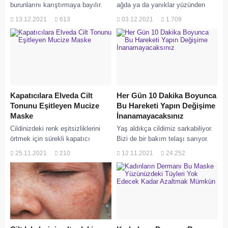
burunlarını karıştırmaya bayılır.
ağda ya da yanıklar yüzünden
Hepimiz bunu ve daha pek çok
oluşan kararmalar; özellikle diz,
13.12.2021
613
03.12.2021
1.709
şeyi yapıyoruz...
dirsek ve koltuk altı bölgelerinde
karşımıza çıkıyor....
Kapatıcılara Elveda Cilt
Her Gün 10 Dakika Boyunca
Tonunu Eşitleyen Mucize
Bu Hareketi Yapın Değişime
Maske
İnanamayacaksınız
Cildinizdeki renk eşitsizliklerini
Yaş aldıkça cildimiz sarkabiliyor.
örtmek için sürekli kapatıcı
Bizi de bir bakım telaşı sarıyor.
kullanıyorsanız özellikle yaz
Olası sarkmaları geciktirmek ve
25.11.2021
210
12.11.2021
24.252
aylarında bu, tam bir çileye
daha genç bir cilde sahip olmak...
dönüşüyor olabilir. Oysa doğru
cilt...