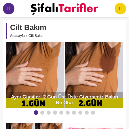
Cilt Bakım
Anasayfa
»
Cilt Bakım
k
Aynı Giysileri 2 Gün Üst Üste Giyerseniz Bakın
Ne Olur