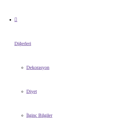
Diğerleri
Dekorasyon
Diyet
İlginç Bilgiler