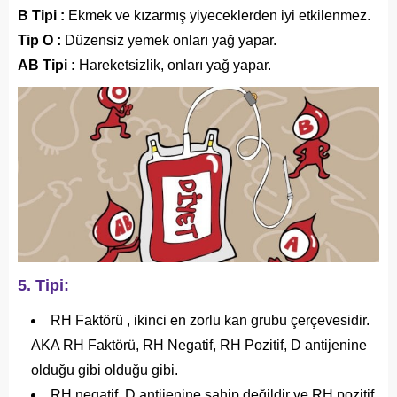
B Tipi :
Ekmek ve kızarmış yiyeceklerden iyi etkilenmez.
Tip O :
Düzensiz yemek onları yağ yapar.
AB Tipi :
Hareketsizlik, onları yağ yapar.
5. Tipi:
RH Faktörü , ikinci en zorlu kan grubu çerçevesidir.
AKA RH Faktörü, RH Negatif, RH Pozitif, D antijenine
olduğu gibi olduğu gibi.
RH negatif, D antijenine sahip değildir ve RH pozitif,