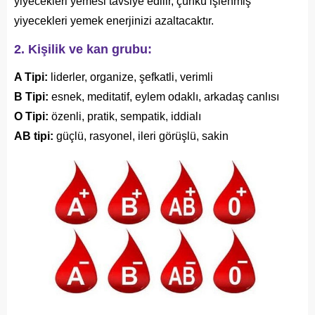
yiyecekleri yemesi tavsiye edilir, çünkü işlenmiş
yiyecekleri yemek enerjinizi azaltacaktır.
2. Kişilik ve kan grubu:
A Tipi:
liderler, organize, şefkatli, verimli
B Tipi:
esnek, meditatif, eylem odaklı, arkadaş canlısı
O Tipi:
özenli, pratik, sempatik, iddialı
AB tipi:
güçlü, rasyonel, ileri görüşlü, sakin