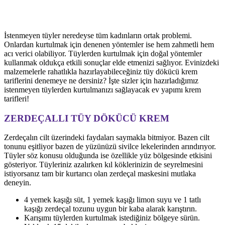
İstenmeyen tüyler neredeyse tüm kadınların ortak problemi.
Onlardan kurtulmak için denenen yöntemler ise hem zahmetli hem
acı verici olabiliyor. Tüylerden kurtulmak için doğal yöntemler
kullanmak oldukça etkili sonuçlar elde etmenizi sağlıyor. Evinizdeki
malzemelerle rahatlıkla hazırlayabileceğiniz tüy dökücü krem
tariflerini denemeye ne dersiniz? İşte sizler için hazırladığımız
istenmeyen tüylerden kurtulmanızı sağlayacak ev yapımı krem
tarifleri!
ZERDEÇALLI TÜY DÖKÜCÜ KREM
Zerdeçalın cilt üzerindeki faydaları saymakla bitmiyor. Bazen cilt
tonunu eşitliyor bazen de yüzünüzü sivilce lekelerinden arındırıyor.
Tüyler söz konusu olduğunda ise özellikle yüz bölgesinde etkisini
gösteriyor. Tüyleriniz azalırken kıl köklerinizin de seyrelmesini
istiyorsanız tam bir kurtarıcı olan zerdeçal maskesini mutlaka
deneyin.
4 yemek kaşığı süt, 1 yemek kaşığı limon suyu ve 1 tatlı
kaşığı zerdeçal tozunu uygun bir kaba alarak karıştırın.
Karışımı tüylerden kurtulmak istediğiniz bölgeye sürün.