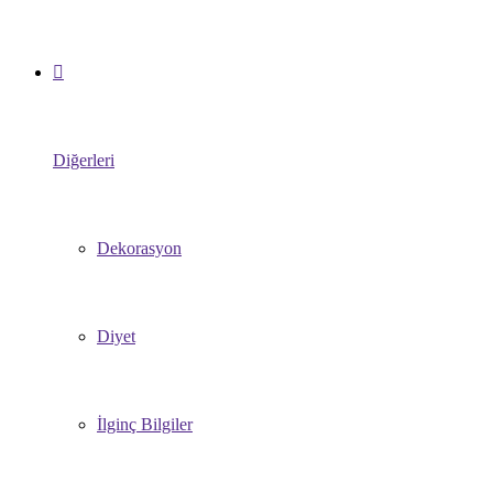
Diğerleri
Dekorasyon
Diyet
İlginç Bilgiler