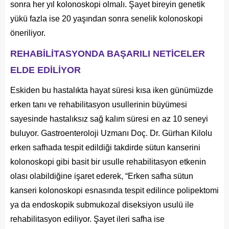
sonra her yıl kolonoskopi olmalı. Şayet bireyin genetik
yükü fazla ise 20 yaşından sonra senelik kolonoskopi
öneriliyor.
REHABİLİTASYONDA BAŞARILI NETİCELER
ELDE EDİLİYOR
Eskiden bu hastalıkta hayat süresi kısa iken günümüzde
erken tanı ve rehabilitasyon usullerinin büyümesi
sayesinde hastalıksız sağ kalım süresi en az 10 seneyi
buluyor. Gastroenteroloji Uzmanı Doç. Dr. Gürhan Kilolu
erken safhada tespit edildiği takdirde sütun kanserini
kolonoskopi gibi basit bir usulle rehabilitasyon etkenin
olası olabildiğine işaret ederek, “Erken safha sütun
kanseri kolonoskopi esnasında tespit edilince polipektomi
ya da endoskopik submukozal diseksiyon usulü ile
rehabilitasyon ediliyor. Şayet ileri safha ise