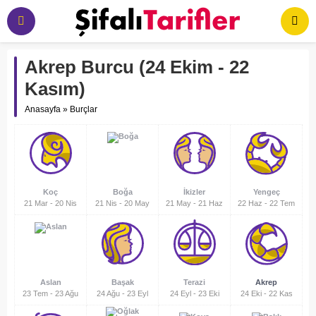
Akrep Burcu (24 Ekim - 22
Kasım)
Anasayfa
»
Burçlar
Koç
Boğa
İkizler
Yengeç
21 Mar
-
20 Nis
21 Nis
-
20 May
21 May
-
21 Haz
22 Haz
-
22 Tem
Aslan
Başak
Terazi
Akrep
23 Tem
-
23 Ağu
24 Ağu
-
23 Eyl
24 Eyl
-
23 Eki
24 Eki
-
22 Kas