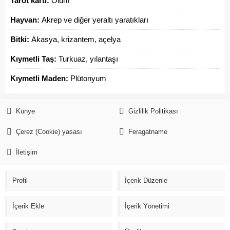
Tarot kartı:
Ölüm
Hayvan:
Akrep ve diğer yeraltı yaratıkları
Bitki:
Akasya, krizantem, açelya
Kıymetli Taş:
Turkuaz, yılantaşı
Kıymetli Maden:
Plütonyum
Künye
Gizlilik Politikası
Çerez (Cookie) yasası
Feragatname
İletişim
Profil
İçerik Düzenle
İçerik Ekle
İçerik Yönetimi