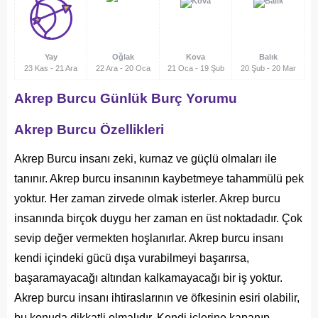
Yay
Oğlak
Kova
Balık
23 Kas
-
21 Ara
22 Ara
-
20 Oca
21 Oca
-
19 Şub
20 Şub
-
20 Mar
Akrep Burcu Günlük Burç Yorumu
Akrep Burcu Özellikleri
Akrep Burcu insanı zeki, kurnaz ve güçlü olmaları ile
tanınır. Akrep burcu insanının kaybetmeye tahammülü pek
yoktur. Her zaman zirvede olmak isterler. Akrep burcu
insanında birçok duygu her zaman en üst noktadadır. Çok
sevip değer vermekten hoşlanırlar. Akrep burcu insanı
kendi içindeki gücü dışa vurabilmeyi başarırsa,
başaramayacağı altından kalkamayacağı bir iş yoktur.
Akrep burcu insanı ihtiraslarının ve öfkesinin esiri olabilir,
bu konuda dikkatli olmalıdır. Kendi içlerine kapanıp