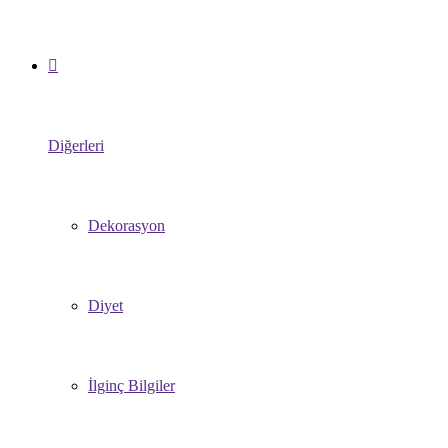
Diğerleri
Dekorasyon
Diyet
İlginç Bilgiler