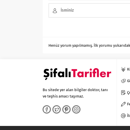
Henüz yorum yapılmamış. İlk yorumu yukarıdaki f
K
G
Bu sitede yer alan bilgiler doktor, tanı
Ç
ve teşhis amacı taşımaz.
doğal
F
bakım
ve
İ
sabitleme