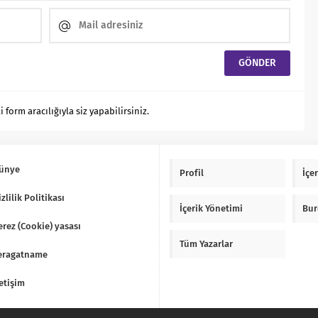
orm aracılığıyla siz yapabilirsiniz.
ünye
Profil
İçe
izlilik Politikası
İçerik Yönetimi
Bur
erez (Cookie) yasası
Tüm Yazarlar
eragatname
letişim