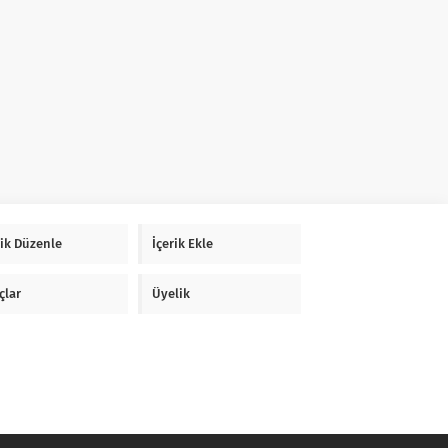
rik Düzenle
İçerik Ekle
çlar
Üyelik