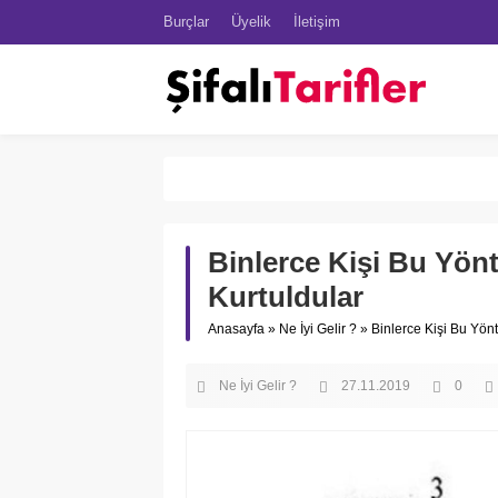
Burçlar
Üyelik
İletişim
Binlerce Kişi Bu Yön
Kurtuldular
Anasayfa
»
Ne İyi Gelir ?
»
Binlerce Kişi Bu Yön
Ne İyi Gelir ?
27.11.2019
0