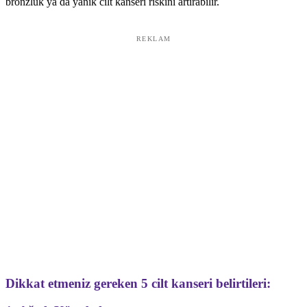
bronzluk ya da yanık cilt kanseri riskini artırabilir.
REKLAM
Dikkat etmeniz gereken 5 cilt kanseri belirtileri: