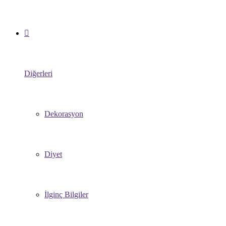
Diğerleri
Dekorasyon
Diyet
İlginç Bilgiler