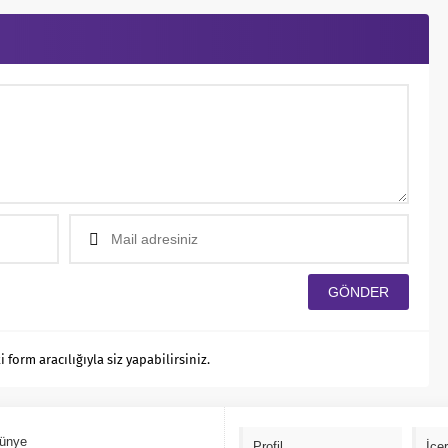
orm aracılığıyla siz yapabilirsiniz.
ünye
Profil
İçe