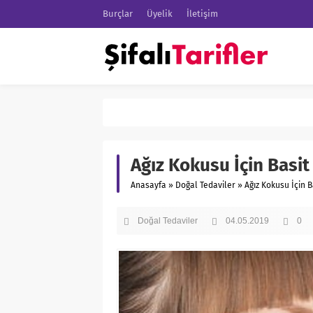
Burçlar
Üyelik
İletişim
Ağız Kokusu İçin Basi
Anasayfa
»
Doğal Tedaviler
»
Ağız Kokusu İçin 
Doğal Tedaviler
04.05.2019
0