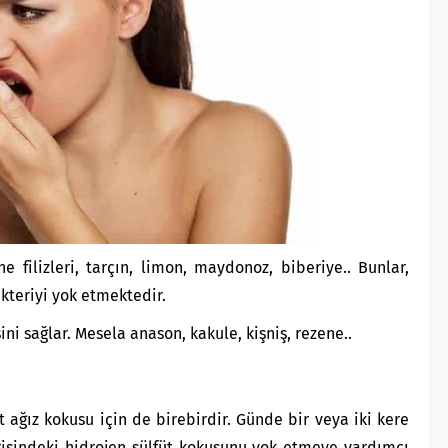
 filizleri, tarçın, limon, maydonoz, biberiye.. Bunlar,
kteriyi yok etmektedir.
i sağlar. Mesela anason, kakule, kişniş, rezene..
 ağız kokusu için de birebirdir. Günde bir veya iki kere
risindeki hidrojen sülfüt kokusunu yok etmeye yardımcı