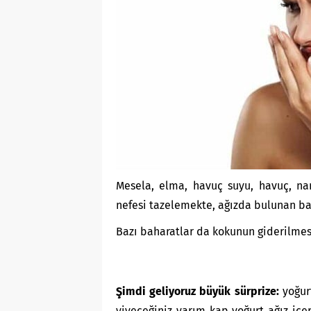
Mesela, elma, havuç suyu, havuç, nane
nefesi tazelemekte, ağızda bulunan ba
Bazı baharatlar da kokunun giderilmesin
Şimdi geliyoruz büyük sürprize:
yoğurt
yiyeceğiniz yarım kap yoğurt ağız içe