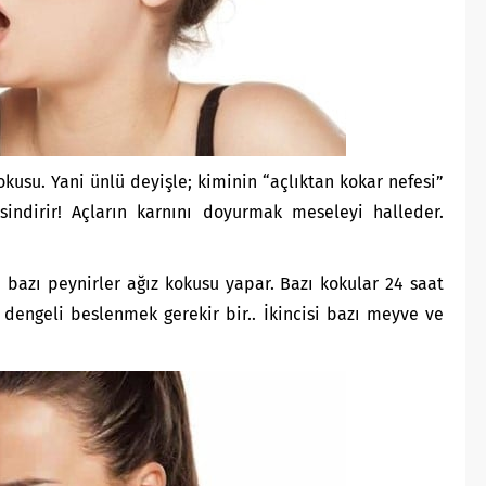
okusu. Yani ünlü deyişle; kiminin “açlıktan kokar nefesi”
ksindirir! Açların karnını doyurmak meseleyi halleder.
e bazı peynirler ağız kokusu yapar. Bazı kokular 24 saat
dengeli beslenmek gerekir bir.. İkincisi bazı meyve ve