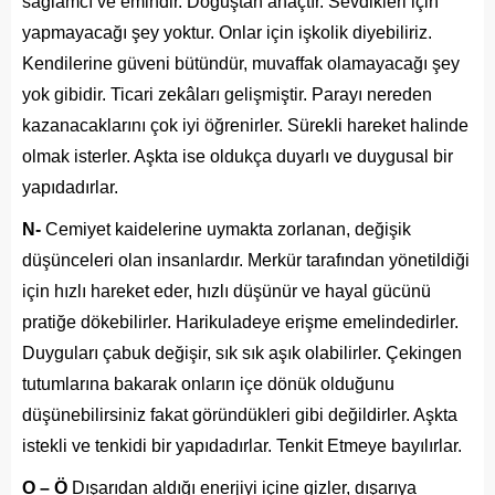
sağlamcı ve emindir. Doğuştan anaçtır. Sevdikleri için
yapmayacağı şey yoktur. Onlar için işkolik diyebiliriz.
Kendilerine güveni bütündür, muvaffak olamayacağı şey
yok gibidir. Ticari zekâları gelişmiştir. Parayı nereden
kazanacaklarını çok iyi öğrenirler. Sürekli hareket halinde
olmak isterler. Aşkta ise oldukça duyarlı ve duygusal bir
yapıdadırlar.
N-
Cemiyet kaidelerine uymakta zorlanan, değişik
düşünceleri olan insanlardır. Merkür tarafından yönetildiği
için hızlı hareket eder, hızlı düşünür ve hayal gücünü
pratiğe dökebilirler. Harikuladeye erişme emelindedirler.
Duyguları çabuk değişir, sık sık aşık olabilirler. Çekingen
tutumlarına bakarak onların içe dönük olduğunu
düşünebilirsiniz fakat göründükleri gibi değildirler. Aşkta
istekli ve tenkidi bir yapıdadırlar. Tenkit Etmeye bayılırlar.
O – Ö
Dışarıdan aldığı enerjiyi içine gizler, dışarıya