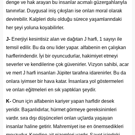
denge ve hak arayan bu insanlar acımalı güzergahlarıyla
tanınırlar. Duygusal iniş çıkışları ise onları moral olarak
devirebilir. Kalpleri dolu olduğu sürece yaşamlarındaki
her şeyi yoluna koyabilirler.
J-
Enerjiyi kesintisiz alan ve dağıtan J harfi, 1 sayıyı ile
temsil edilir. Bu da onu lider yapar. alfabenin en çalışkan
harflerindendir. İyi bir oyuncudurlar, hakimiyet etmeyi
severler ve kendilerine çok güvenirler. Vizyon sahibi, acar
ve mert J harfi insanları Jüpiter tarafına idarenirler. Bu da
onlara iyimser bir hava katar. İnsanlara yol göstermeleri
ve onları eğitmeleri en sık yaptıkları şeydir.
K-
Onun için alfabenin kariyer yapan harfidir desek
yeridir. Başarılıdırlar, hürmet görmeye gereksinimleri
vardır. sıra dışı düşünceleri onları uçlarda yaşayan
insanlar haline getirir. Mahremiyet ise en önemsedikleri
mevzudur. Kendine ait gizemleri vardır. Şayet içindeki