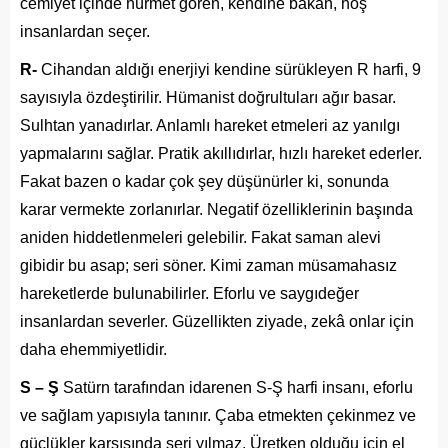
cemiyet içinde hürmet gören, kendine bakan, hoş
insanlardan seçer.
R-
Cihandan aldığı enerjiyi kendine sürükleyen R harfi, 9
sayısıyla özdeştirilir. Hümanist doğrultuları ağır basar.
Sulhtan yanadırlar. Anlamlı hareket etmeleri az yanılgı
yapmalarını sağlar. Pratik akıllıdırlar, hızlı hareket ederler.
Fakat bazen o kadar çok şey düşünürler ki, sonunda
karar vermekte zorlanırlar. Negatif özelliklerinin başında
aniden hiddetlenmeleri gelebilir. Fakat saman alevi
gibidir bu asap; seri söner. Kimi zaman müsamahasız
hareketlerde bulunabilirler. Eforlu ve saygıdeğer
insanlardan severler. Güzellikten ziyade, zekâ onlar için
daha ehemmiyetlidir.
S – Ş
Satürn tarafından idarenen S-Ş harfi insanı, eforlu
ve sağlam yapısıyla tanınır. Çaba etmekten çekinmez ve
güçlükler karşısında seri yılmaz. Üretken olduğu için el