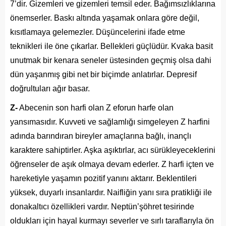
7’dir. Gizemleri ve gizemleri temsil eder. Bağımsızlıklarına
önemserler. Baskı altında yaşamak onlara göre değil,
kısıtlamaya gelemezler. Düşüncelerini ifade etme
teknikleri ile öne çıkarlar. Bellekleri güçlüdür. Kvaka basit
unutmak bir kenara seneler üstesinden geçmiş olsa dahi
dün yaşanmış gibi net bir biçimde anlatırlar. Depresif
doğrultuları ağır basar.
Z-
Abecenin son harfi olan Z eforun harfe olan
yansımasıdır. Kuvveti ve sağlamlığı simgeleyen Z harfini
adında barındıran bireyler amaçlarına bağlı, inançlı
karaktere sahiptirler. Aşka aşıktırlar, acı sürükleyeceklerini
öğrenseler de aşık olmaya devam ederler. Z harfi içten ve
hareketiyle yaşamın pozitif yanını aktarır. Beklentileri
yüksek, duyarlı insanlardır. Naifliğin yanı sıra pratikliği ile
donakaltıcı özellikleri vardır. Neptün’şöhret tesirinde
oldukları için hayal kurmayı severler ve sırlı taraflarıyla ön