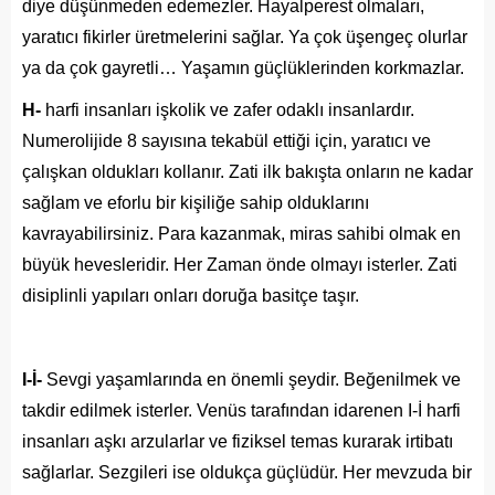
diye düşünmeden edemezler. Hayalperest olmaları,
yaratıcı fikirler üretmelerini sağlar. Ya çok üşengeç olurlar
ya da çok gayretli… Yaşamın güçlüklerinden korkmazlar.
H-
harfi insanları işkolik ve zafer odaklı insanlardır.
Numerolijide 8 sayısına tekabül ettiği için, yaratıcı ve
çalışkan oldukları kollanır. Zati ilk bakışta onların ne kadar
sağlam ve eforlu bir kişiliğe sahip olduklarını
kavrayabilirsiniz. Para kazanmak, miras sahibi olmak en
büyük hevesleridir. Her Zaman önde olmayı isterler. Zati
disiplinli yapıları onları doruğa basitçe taşır.
I-İ-
Sevgi yaşamlarında en önemli şeydir. Beğenilmek ve
takdir edilmek isterler. Venüs tarafından idarenen I-İ harfi
insanları aşkı arzularlar ve fiziksel temas kurarak irtibatı
sağlarlar. Sezgileri ise oldukça güçlüdür. Her mevzuda bir