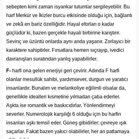
sebepten kimi zaman isyankar tutumlar sergileyebilir. Bu
harf Merkür ve İkizler burcu etkisinde olduğu için, bağlantı
ve zekâ en bariz özelliğidir. Hayal eforları o kadar
güçlüdür ki, bazen gerçekle hayali birbirine karıştırır.
Sevinç ve üzüntü onlarda aynı anda yaşanır. Zorlayıcı bir
karaktere sahiptirler. Fırsatlara hemen sıçrayıp, ivedici
davranışları suratından yanlış yapabilirler.
F-
harfi ona gelen enerjiyi geri çevirir. Adında F harfi
olanlar mesullük sahibi, yardımsever, durgun ve yaratıcı
insanlardır. Bunalım ve melankoliye eğilimli olsalar da,
genellikle idealleri kısmetine yılmadan çaba ederler.
Aşkta ise romantik ve baskıcıdırlar. Yönlendirmeyi
severler. Numerolojik karşılığı 6 olduğu için bu harfin
insanları aşkı temsil eder. Güneş gibidirler; çevreye ışık
saçarlar. Fakat bazen yakıcı olabilirler, her an patlamaya