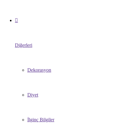
Diğerleri
Dekorasyon
Diyet
İlginç Bilgiler