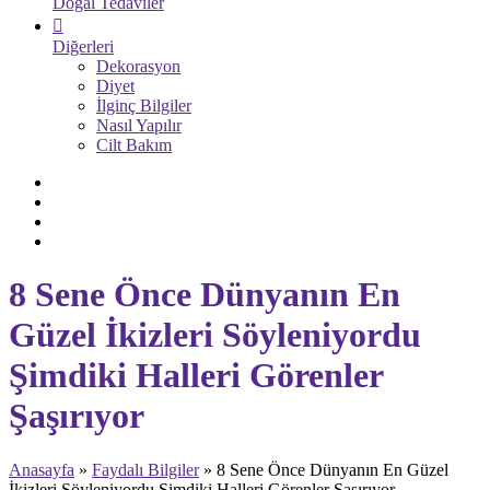
Doğal Tedaviler
Diğerleri
Dekorasyon
Diyet
İlginç Bilgiler
Nasıl Yapılır
Cilt Bakım
8 Sene Önce Dünyanın En
Güzel İkizleri Söyleniyordu
Şimdiki Halleri Görenler
Şaşırıyor
Anasayfa
»
Faydalı Bilgiler
»
8 Sene Önce Dünyanın En Güzel
İkizleri Söyleniyordu Şimdiki Halleri Görenler Şaşırıyor