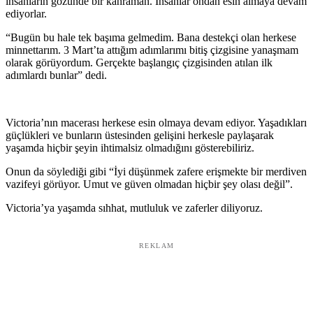
insanların gözünde bir kahraman. İnsanlar ondan esin almaya devam
ediyorlar.
“Bugün bu hale tek başıma gelmedim. Bana destekçi olan herkese
minnettarım. 3 Mart’ta attığım adımlarımı bitiş çizgisine yanaşmam
olarak görüyordum. Gerçekte başlangıç çizgisinden atılan ilk
adımlardı bunlar” dedi.
Victoria’nın macerası herkese esin olmaya devam ediyor. Yaşadıkları
güçlükleri ve bunların üstesinden gelişini herkesle paylaşarak
yaşamda hiçbir şeyin ihtimalsiz olmadığını gösterebiliriz.
Onun da söylediği gibi “İyi düşünmek zafere erişmekte bir merdiven
vazifeyi görüyor. Umut ve güven olmadan hiçbir şey olası değil”.
Victoria’ya yaşamda sıhhat, mutluluk ve zaferler diliyoruz.
REKLAM