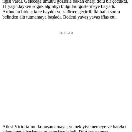
ilgisi vardı. Geleceğe umutlu gözlerle bakan enerji dolu bir çocuktu.
11 yaşındayken soğuk algınlığı bulguları göstermeye başladı.
Ardından birkaç kere bayıldı ve zatürree geçirdi. İki hafta sonra
belinden altı tutmamaya başladı. Bedeni yavaş yavaş iflas etti.
REKLAM
Ailesi Victoria’nın konuşamamaya, yemek yiyememeye ve hareket
edememeye başlamasını çaresizce izledi. Dört sene sonra