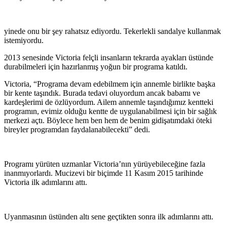
yinede onu bir şey rahatsız ediyordu. Tekerlekli sandalye kullanmak
istemiyordu.
2013 senesinde Victoria felçli insanların tekrarda ayakları üstünde
durabilmeleri için hazırlanmış yoğun bir programa katıldı.
Victoria, “Programa devam edebilmem için annemle birlikte başka
bir kente taşındık. Burada tedavi oluyordum ancak babamı ve
kardeşlerimi de özlüyordum. Ailem annemle taşındığımız kentteki
programın, evimiz olduğu kentte de uygulanabilmesi için bir sağlık
merkezi açtı. Böylece hem ben hem de benim gidişatımdaki öteki
bireyler programdan faydalanabilecekti” dedi.
Programı yürüten uzmanlar Victoria’nın yürüyebileceğine fazla
inanmıyorlardı. Mucizevi bir biçimde 11 Kasım 2015 tarihinde
Victoria ilk adımlarını attı.
Uyanmasının üstünden altı sene geçtikten sonra ilk adımlarını attı.