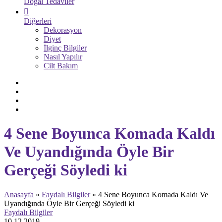
Doğal Tedaviler
Diğerleri
Dekorasyon
Diyet
İlginç Bilgiler
Nasıl Yapılır
Cilt Bakım
4 Sene Boyunca Komada Kaldı
Ve Uyandığında Öyle Bir
Gerçeği Söyledi ki
Anasayfa
»
Faydalı Bilgiler
»
4 Sene Boyunca Komada Kaldı Ve
Uyandığında Öyle Bir Gerçeği Söyledi ki
Faydalı Bilgiler
10.12.2019