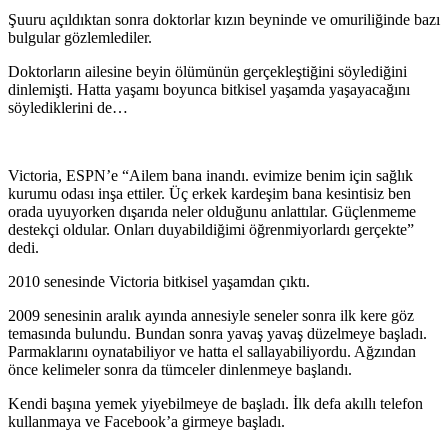
Şuuru açıldıktan sonra doktorlar kızın beyninde ve omuriliğinde bazı
bulgular gözlemlediler.
Doktorların ailesine beyin ölümünün gerçekleştiğini söylediğini
dinlemişti. Hatta yaşamı boyunca bitkisel yaşamda yaşayacağını
söylediklerini de…
Victoria, ESPN’e “Ailem bana inandı. evimize benim için sağlık
kurumu odası inşa ettiler. Üç erkek kardeşim bana kesintisiz ben
orada uyuyorken dışarıda neler olduğunu anlattılar. Güçlenmeme
destekçi oldular. Onları duyabildiğimi öğrenmiyorlardı gerçekte”
dedi.
2010 senesinde Victoria bitkisel yaşamdan çıktı.
2009 senesinin aralık ayında annesiyle seneler sonra ilk kere göz
temasında bulundu. Bundan sonra yavaş yavaş düzelmeye başladı.
Parmaklarını oynatabiliyor ve hatta el sallayabiliyordu. Ağzından
önce kelimeler sonra da tümceler dinlenmeye başlandı.
Kendi başına yemek yiyebilmeye de başladı. İlk defa akıllı telefon
kullanmaya ve Facebook’a girmeye başladı.