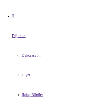
Diğerleri
Dekorasyon
Diyet
İlginç Bilgiler